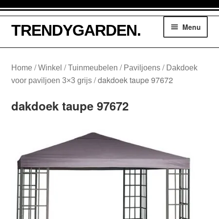
Ga
Ga
TRENDYGARDEN.
Menu
door
naar
naar
de
navigatie
inhoud
Winkelmand
/
/
/
/
Home
Winkel
Tuinmeubelen
Paviljoens
Dakdoek
/
dakdoek taupe 97672
voor paviljoen 3×3 grijs
Tuinmeubelen
dakdoek taupe 97672
Parasols
Loungesethoezen
Lounge dining hoezen
Tuinsethoezen
Kussentassen