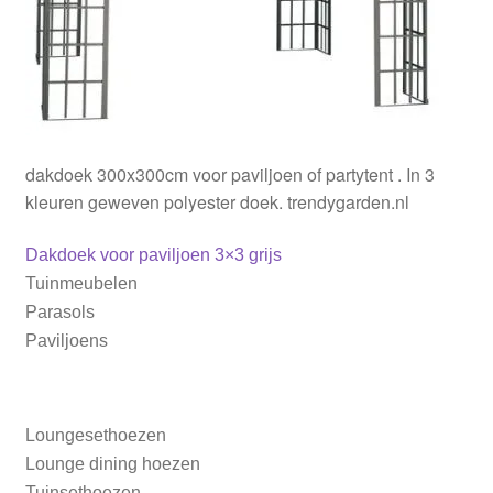
Parasolhoezen
Bankhoezen
Stoelhoezen
dakdoek 300x300cm voor paviljoen of partytent . In 3
kleuren geweven polyester doek. trendygarden.nl
Tafelhoezen
Bericht
Vorig
Dakdoek voor paviljoen 3×3 grijs
bericht:
Tuinmeubelen
Barbecue en buitenkeuken
navigatie
Parasols
Paviljoens
Ligbedhoezen
Loungesethoezen
Lounge dining hoezen
Tuinsethoezen