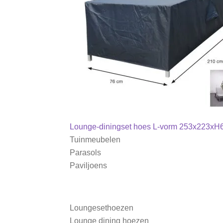
Bericht
Vorig
Lounge-diningset hoes L-vorm 253x223xH65
bericht:
Tuinmeubelen
navigatie
Parasols
Paviljoens
Loungesethoezen
Lounge dining hoezen