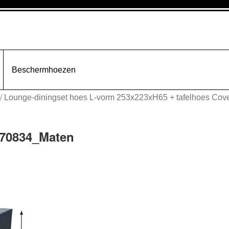
Beschermhoezen
/
Lounge-diningset hoes L-vorm 253x223xH65 + tafelhoes Cove
_70834_Maten