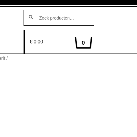
Zoeken
Zoeken
naar:
€ 0,00
0
/
rit