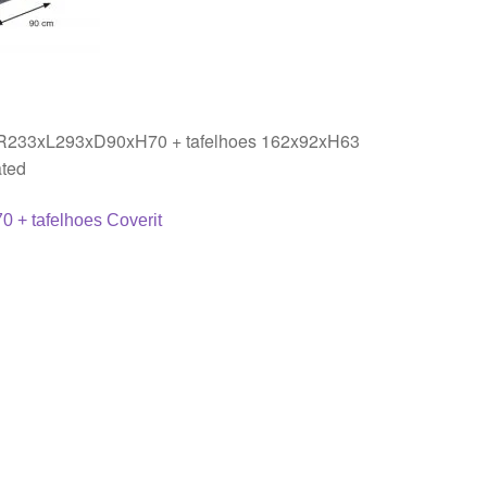
en R233xL293xD90xH70 + tafelhoes 162x92xH63
ated
 + tafelhoes Coverit