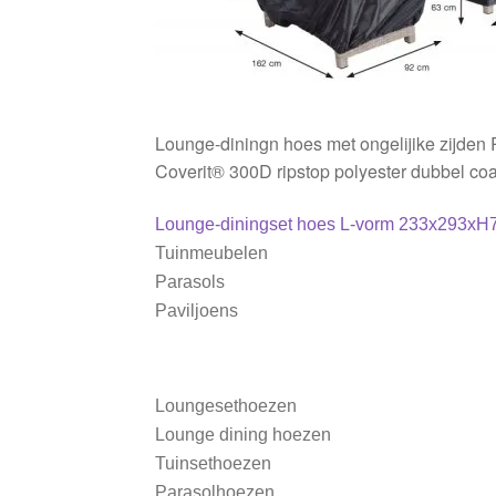
Lounge-diningn hoes met ongelijike zijd
Coverit® 300D ripstop polyester dubbel co
Bericht
Vorig
Lounge-diningset hoes L-vorm 233x293xH70
bericht:
Tuinmeubelen
navigatie
Parasols
Paviljoens
Loungesethoezen
Lounge dining hoezen
Tuinsethoezen
Parasolhoezen