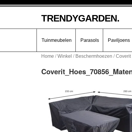
Ga
Ga
TRENDYGARDEN.
door
naar
naar
de
navigatie
inhoud
Tuinmeubelen
Parasols
Paviljoens
/
/
/
Home
Winkel
Beschermhoezen
Coverit
Coverit_Hoes_70856_Mate