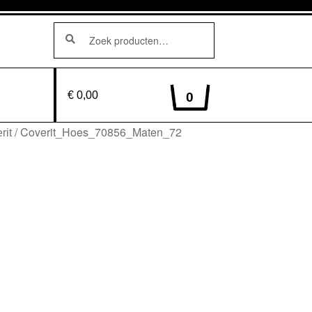
Zoeken
Zoeken
naar:
€ 0,00
0
/
Coverit_Hoes_70856_Maten_72
rit