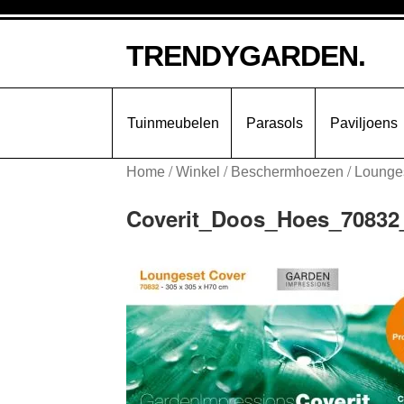
Ga
Ga
TRENDYGARDEN.
door
naar
naar
de
navigatie
inhoud
Tuinmeubelen
Parasols
Paviljoens
/
/
/
Home
Winkel
Beschermhoezen
Lounge
Coverit_Doos_Hoes_70832