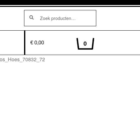
Zoeken
Zoeken
naar:
€ 0,00
0
oos_Hoes_70832_72