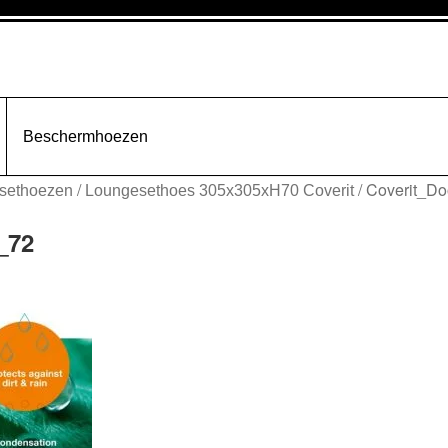
Beschermhoezen
/
/
Coverit_D
sethoezen
Loungesethoes 305x305xH70 Coverit
_72