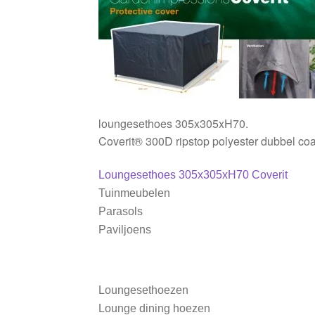
loungesethoes 305x305xH70.
Coverit® 300D ripstop polyester dubbel coa
Bericht
Vorig
Loungesethoes 305x305xH70 Coverit
bericht:
Tuinmeubelen
navigatie
Parasols
Paviljoens
Loungesethoezen
Lounge dining hoezen