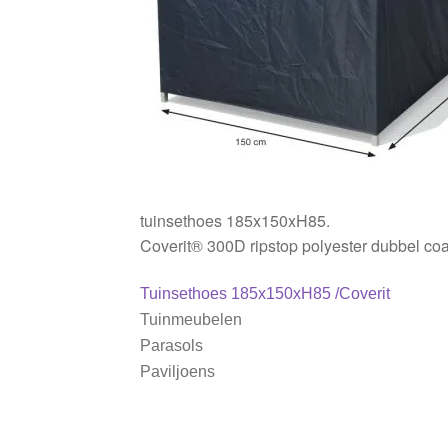
tuinsethoes 185x150xH85.
Coverit® 300D ripstop polyester dubbel coa
Bericht
Vorig
Tuinsethoes 185x150xH85 /Coverit
bericht:
Tuinmeubelen
navigatie
Parasols
Paviljoens