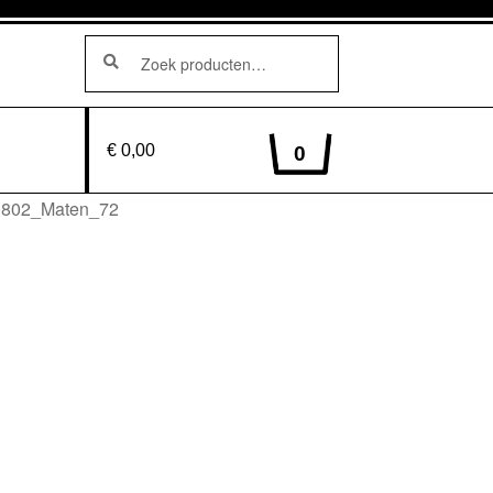
Zoeken
Zoeken
naar:
€ 0,00
0
0802_Maten_72