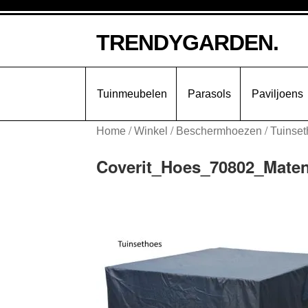
Ga
Ga
TRENDYGARDEN.
door
naar
naar
de
navigatie
inhoud
Tuinmeubelen
Parasols
Paviljoens
/
/
/
Home
Winkel
Beschermhoezen
Tuinse
Coverit_Hoes_70802_Mate