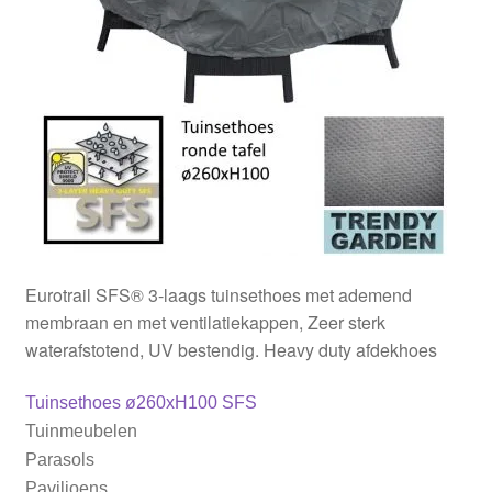
Parasolhoezen
Bankhoezen
Stoelhoezen
Tafelhoezen
Barbecue en buitenkeuken
Eurotrail SFS® 3-laags tuinsethoes met ademend
membraan en met ventilatiekappen, Zeer sterk
Ligbedhoezen
waterafstotend, UV bestendig. Heavy duty afdekhoes
Bericht
Vorig
Tuinsethoes ø260xH100 SFS
bericht:
Tuinmeubelen
navigatie
Parasols
Paviljoens