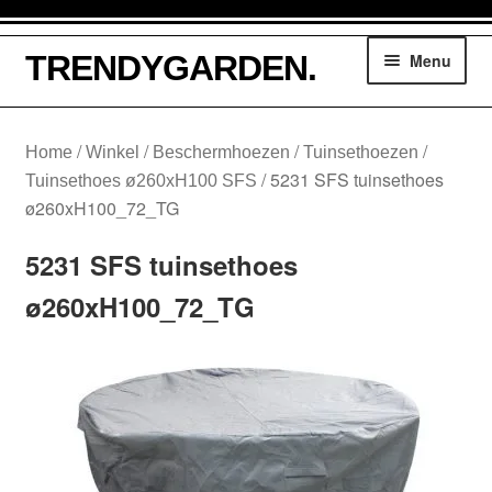
Ga
Ga
TRENDYGARDEN.
Menu
door
naar
naar
de
navigatie
inhoud
Winkelmand
/
/
/
/
Home
Winkel
Beschermhoezen
Tuinsethoezen
/
5231 SFS tuinsethoes
Tuinsethoes ø260xH100 SFS
Tuinmeubelen
ø260xH100_72_TG
Parasols
5231 SFS tuinsethoes
ø260xH100_72_TG
Loungesethoezen
Lounge dining hoezen
Tuinsethoezen
Kussentassen