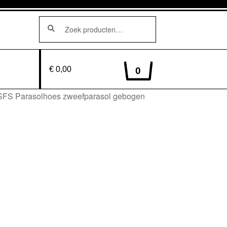
Zoeken
Zoeken
naar:
€ 0,00
0
SFS Parasolhoes zweefparasol gebogen