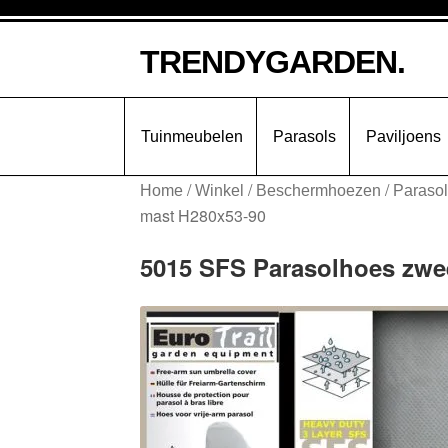
Ga
Ga
TRENDYGARDEN.
door
naar
naar
de
navigatie
inhoud
Tuinmeubelen
Parasols
Paviljoens
/
/
/
Home
Winkel
Beschermhoezen
Paraso
mast H280x53-90
5015 SFS Parasolhoes zwe