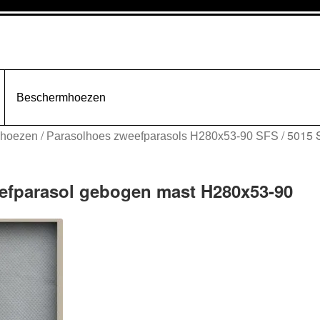
Beschermhoezen
/
/
5015 
lhoezen
Parasolhoes zweefparasols H280x53-90 SFS
efparasol gebogen mast H280x53-90