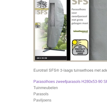
Eurotrail SFS® 3-laags tuinsethoes met ad
Bericht
Vorig
Parasolhoes zweefparasols H280x53-90 
bericht:
Tuinmeubelen
navigatie
Parasols
Paviljoens