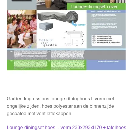
Parasolhoezen
Bankhoezen
Stoelhoezen
Tafelhoezen
Barbecue en buitenkeuken
Ligbedhoezen
Garden Impressions lounge-dininghoes L-vorm met
ongelijke zijden, hoes polyester aan de binnenzijde
gecoated met ventilatiekappen.
Bericht
Vorig
Lounge-diningset hoes L-vorm 233x293xH70 + tafelhoes