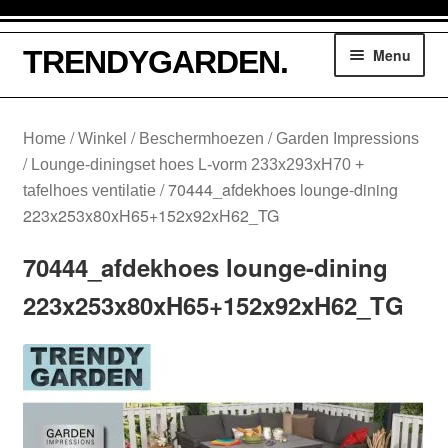
Ga
Ga
TRENDYGARDEN.
Menu
door
naar
naar
de
navigatie
inhoud
Winkelmand
/
/
/
Home
Winkel
Beschermhoezen
Garden Impressions
/
Lounge-diningset hoes L-vorm 233x293xH70 +
Tuinmeubelen
/
70444_afdekhoes lounge-dining
tafelhoes ventilatie
223x253x80xH65+152x92xH62_TG
Parasols
70444_afdekhoes lounge-dining
Loungesethoezen
223x253x80xH65+152x92xH62_TG
Lounge dining hoezen
Tuinsethoezen
Kussentassen