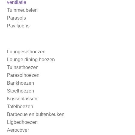
bericht:
ventilatie
navigatie
Tuinmeubelen
Parasols
Paviljoens
Loungesethoezen
Lounge dining hoezen
Tuinsethoezen
Parasolhoezen
Bankhoezen
Stoelhoezen
Kussentassen
Tafelhoezen
Barbecue en buitenkeuken
Ligbedhoezen
Aerocover