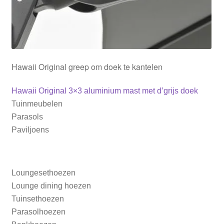
Parasolhoezen
Bankhoezen
Hawaii Original greep om doek te kantelen
Stoelhoezen
Bericht
Vorig
Hawaii Original 3×3 aluminium mast met d’grijs doek
bericht:
Tafelhoezen
Tuinmeubelen
navigatie
Parasols
Barbecue en buitenkeuken
Paviljoens
Ligbedhoezen
Loungesethoezen
Lounge dining hoezen
Tuinsethoezen
Parasolhoezen