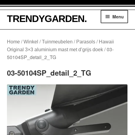
Ga
Ga
TRENDYGARDEN.
Menu
door
naar
naar
de
navigatie
inhoud
Winkelmand
/
/
/
/
Home
Winkel
Tuinmeubelen
Parasols
Hawaii
/
03-
Original 3×3 aluminium mast met d’grijs doek
Tuinmeubelen
50104SP_detail_2_TG
Parasols
03-50104SP_detail_2_TG
Loungesethoezen
Lounge dining hoezen
Tuinsethoezen
Kussentassen