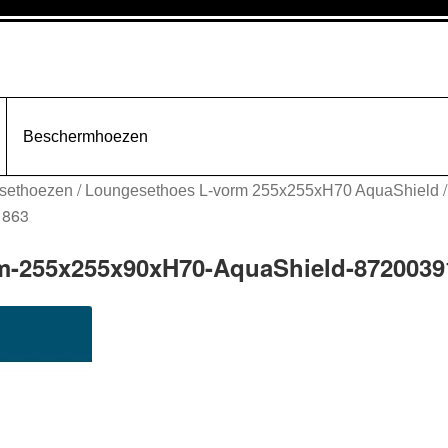
Beschermhoezen
/
sethoezen
Loungesethoes L-vorm 255x255xH70 AquaShield
1863
m-255x255x90xH70-AquaShield-8720039