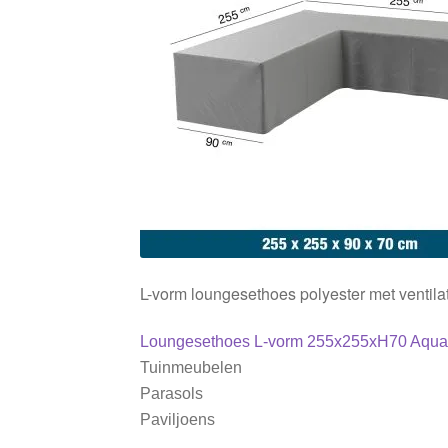
L-vorm loungesethoes polyester met ventila
Bericht
Vorig
Loungesethoes L-vorm 255x255xH70 Aqua
bericht:
Tuinmeubelen
navigatie
Parasols
Paviljoens