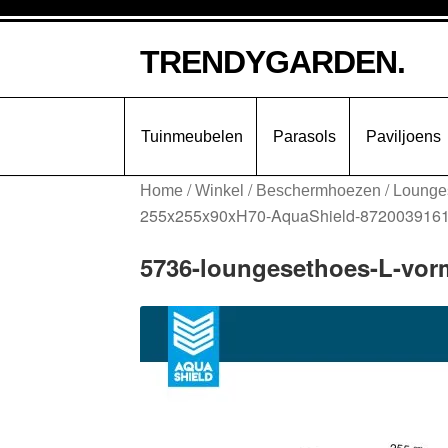
Ga
Ga
TRENDYGARDEN.
door
naar
naar
de
navigatie
inhoud
Tuinmeubelen
Parasols
Paviljoens
/
/
/
Home
Winkel
Beschermhoezen
Lounge
255x255x90xH70-AquaShield-872003916
5736-loungesethoes-L-vor