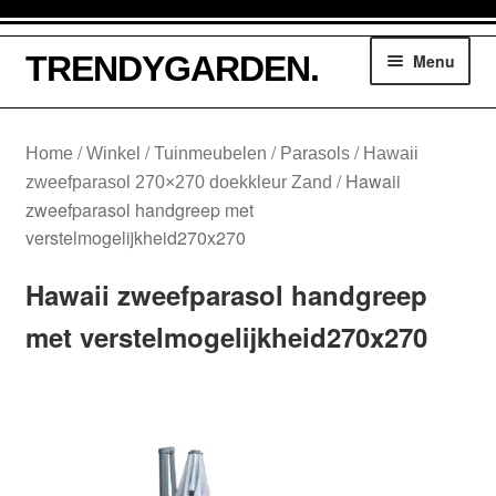
Ga
Ga
TRENDYGARDEN.
Menu
door
naar
naar
de
navigatie
inhoud
Winkelmand
/
/
/
/
Home
Winkel
Tuinmeubelen
Parasols
Hawaii
/
Hawaii
zweefparasol 270×270 doekkleur Zand
Tuinmeubelen
zweefparasol handgreep met
verstelmogelijkheid270x270
Parasols
Hawaii zweefparasol handgreep
Loungesethoezen
met verstelmogelijkheid270x270
Lounge dining hoezen
Tuinsethoezen
Kussentassen