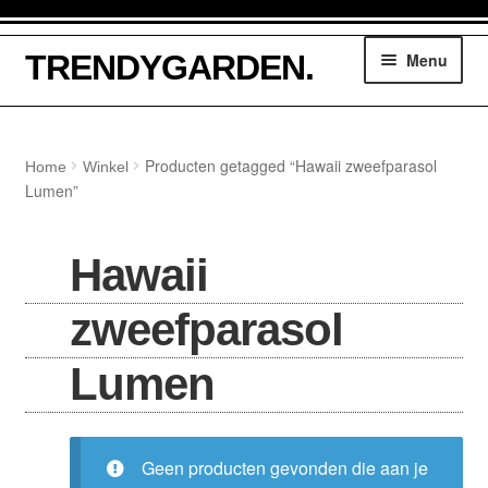
Ga
Ga
TRENDYGARDEN.
Menu
door
naar
naar
de
navigatie
inhoud
Winkelmand
Producten getagged “Hawaii zweefparasol
Home
Winkel
Lumen”
Tuinmeubelen
Parasols
Hawaii
Loungesethoezen
zweefparasol
Lounge dining hoezen
Lumen
Tuinsethoezen
Geen producten gevonden die aan je
Kussentassen