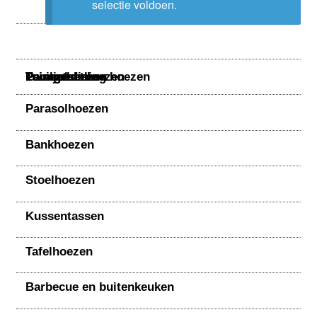
selectie voldoen.
Parasolhoezen
Bankhoezen
Tuinmeubelen
Parasols
Paviljoens
Loungesethoezen
Lounge dining hoezen
Tuinsethoezen
Stoelhoezen
Parasolhoezen
Bankhoezen
Tafelhoezen
Stoelhoezen
Barbecue en buitenkeuken
Kussentassen
Ligbedhoezen
Tafelhoezen
Barbecue en buitenkeuken