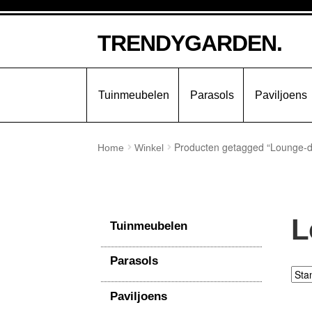
Ga
Ga
TRENDYGARDEN.
door
naar
naar
de
navigatie
inhoud
Tuinmeubelen
Parasols
Paviljoens
Producten getagged “Lounge-d
Home
Winkel
L
Tuinmeubelen
Parasols
Paviljoens