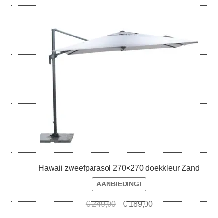
Parasolhoezen
Bankhoezen
Stoelhoezen
Tafelhoezen
Barbecue en buitenkeuken
Ligbedhoezen
Hawaii zweefparasol 270×270 doekkleur Zand
AANBIEDING!
Oorspronkelijke
Huidige
€
249,00
€
189,00
prijs
prijs