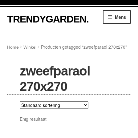
Ga
Ga
TRENDYGARDEN.
Menu
door
naar
naar
de
navigatie
inhoud
Winkelmand
Producten getagged “zweefparaol 270x270”
Home
Winkel
Tuinmeubelen
zweefparaol
Parasols
270x270
Loungesethoezen
Lounge dining hoezen
Enig resultaat
Tuinsethoezen
Kussentassen