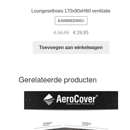
Loungesethoes 170x90xH60 ventilatie
AANBIEDING!
Oorspronkelijke
Huidige
€
34,95
€
29,95
prijs
prijs
was:
is:
Toevoegen aan winkelwagen
€ 34,95.
€ 29,95.
Gerelateerde producten