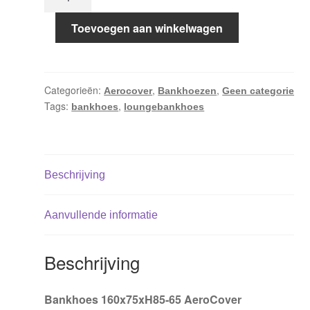
160x75xH85-
65
Toevoegen aan winkelwagen
AeroCover
aantal
Categorieën:
,
,
Aerocover
Bankhoezen
Geen categorie
Tags:
,
bankhoes
loungebankhoes
Beschrijving
Aanvullende informatie
Beschrijving
Bankhoes 160x75xH85-65 AeroCover