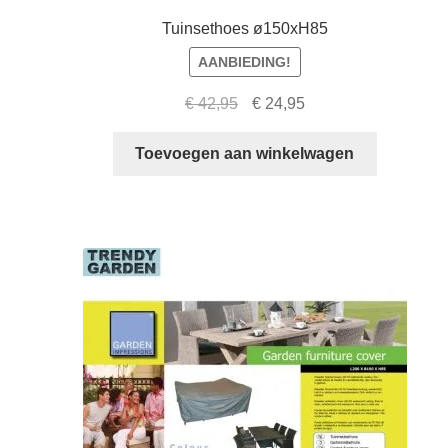
Tuinsethoes ø150xH85
AANBIEDING!
Oorspronkelijke
Huidige
€
42,95
€
24,95
prijs
prijs
was:
is:
Toevoegen aan winkelwagen
€ 42,95.
€ 24,95.