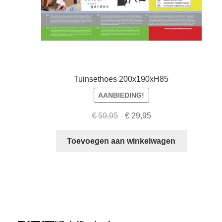
Tuinsethoes 200x190xH85
AANBIEDING!
Oorspronkelijke
Huidige
€
59,95
€
29,95
prijs
prijs
was:
is:
Toevoegen aan winkelwagen
€ 59,95.
€ 29,95.