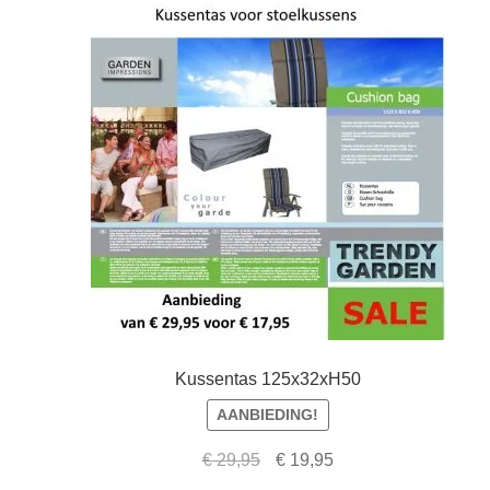
Kussentas 125x32xH50
AANBIEDING!
Oorspronkelijke
Huidige
€
29,95
€
19,95
prijs
prijs