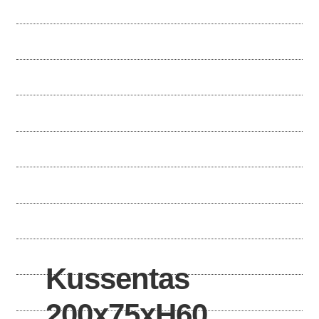
Parasolhoezen
Bankhoezen
Stoelhoezen
Tafelhoezen
Barbecue en buitenkeuken
Ligbedhoezen
Kussentas
200x75xH60