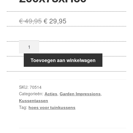
Oorspronkelijke
Huidige
€
49,95
€
29,95
prijs
prijs
was:
is:
Kussentas
€ 49,95.
€ 29,95.
200x75xH60
aantal
Toevoegen aan winkelwagen
SKU:
70514
Categorieën:
,
,
Acties
Garden Impressions
Kussentassen
Tag:
hoes voor tuinkussens