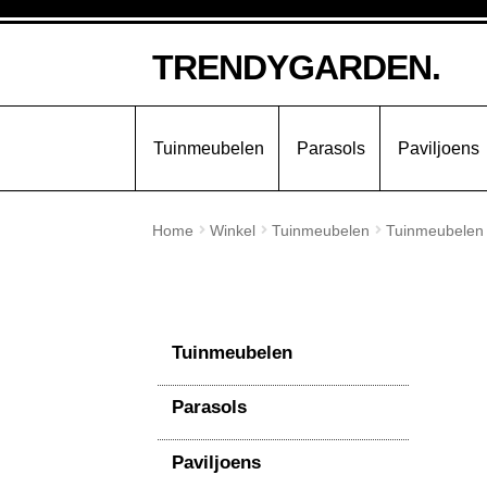
Ga
Ga
TRENDYGARDEN.
door
naar
naar
de
navigatie
inhoud
Tuinmeubelen
Parasols
Paviljoens
Home
Winkel
Tuinmeubelen
Tuinmeubelen
Tuinmeubelen
Parasols
Paviljoens