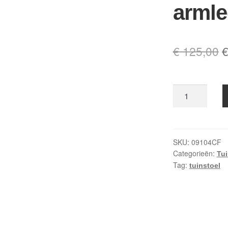
armle
O
€
125,00
p
w
Louise
€
tuinstoel
kleur
oranje
met
SKU:
09104CF
Categorieën:
armleggers
Tu
Tag:
aantal
tuinstoel