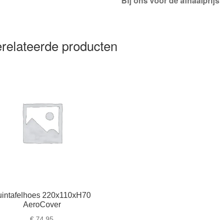
Bij ons voor de afhaalprijs
relateerde producten
uintafelhoes 220x110xH70
AeroCover
€
74,95