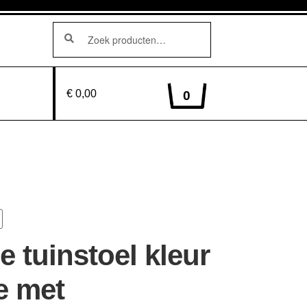
Zoeken
Zoeken
naar:
€ 0,00
0
e tuinstoel kleur
e met