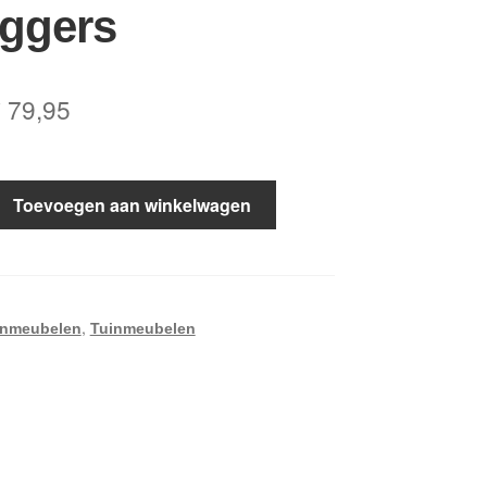
ggers
orspronkelijke
Huidige
€
79,95
rijs
prijs
as:
is:
Toevoegen aan winkelwagen
 125,00.
€ 79,95.
,
inmeubelen
Tuinmeubelen