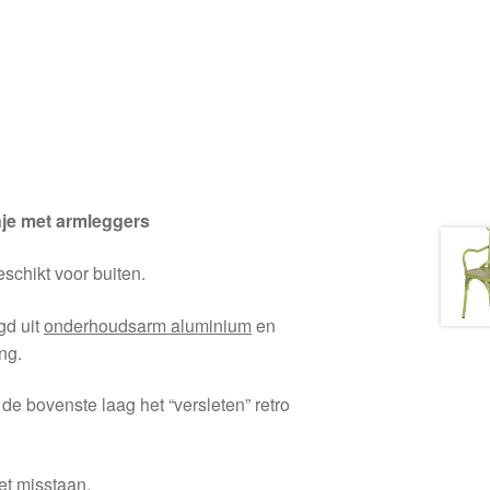
nje met armleggers
schikt voor buiten.
gd uit
onderhoudsarm aluminium
en
ng.
de bovenste laag het “versleten” retro
iet misstaan.