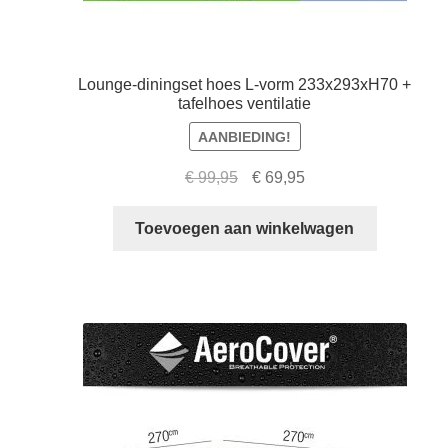
Lounge-diningset hoes L-vorm 233x293xH70 +
tafelhoes ventilatie
AANBIEDING!
Oorspronkelijke
Huidige
€
99,95
€
69,95
prijs
prijs
was:
is:
Toevoegen aan winkelwagen
€ 99,95.
€ 69,95.