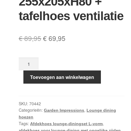
255x205xH80 +
tafelhoes ventilatie
Oorspronkelijke
Huidige
€
89,95
€
69,95
prijs
prijs
was:
is:
Lounge-
€ 89,95.
€ 69,95.
diningset
hoes
Toevoegen aan winkelwagen
L-
vorm
255x205xH80
SKU:
70442
+
Categorieën:
,
Garden Impressions
Lounge dining
tafelhoes
hoezen
ventilatie
Tags:
,
Afdekhoes lounge-diningset L-vorm
aantal
afdekhoes voor lounge-dining met ongelijke zijden