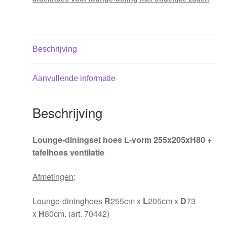
Beschrijving
Aanvullende informatie
Beschrijving
Lounge-diningset hoes L-vorm 255x205xH80 +
tafelhoes ventilatie
Afmetingen
:
Lounge-dininghoes
R
255cm x
L
205cm x
D
73
x
H
80cm. (art. 70442)