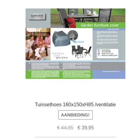
Tuinsethoes 160x150xH85 /ventilatie
AANBIEDING!
Oorspronkelijke
Huidige
€
44,95
€
39,95
prijs
prijs