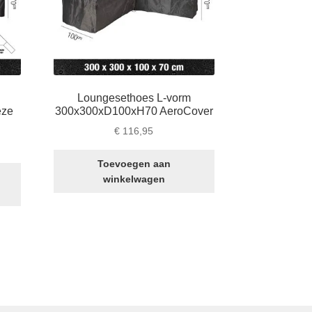
Loungesethoes L-vorm
eze
300x300xD100xH70 AeroCover
€
116,95
Toevoegen aan
winkelwagen