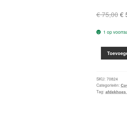
Oo
€
75,00
€
pri
1 op voorra
wa
€ 
Loungesethoe
Toevoeg
210x200xH70
/Coverit
aantal
SKU:
70824
Categorieën:
Cov
Tag:
afdekhoes 