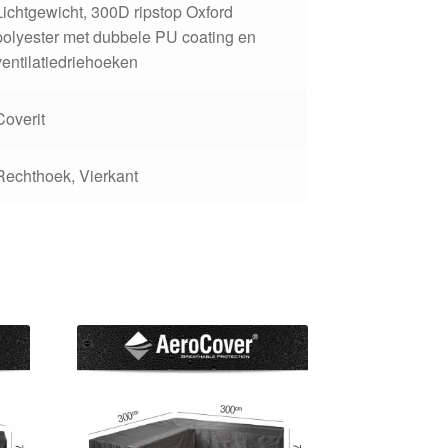
Lichtgewicht, 300D ripstop Oxford
polyester met dubbele PU coating en
ventilatiedriehoeken
Coverit
Rechthoek, Vierkant