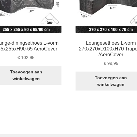
unge-diningsethoes L-vorm
Loungesethoes L-vorm
55x255xH90-65 AeroCover
270x270xD100xH70 Trap
/AeroCover
€
102,95
€
99,95
Toevoegen aan
Toevoegen aan
winkelwagen
winkelwagen