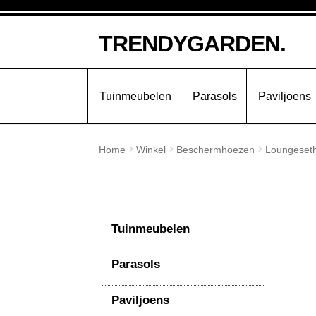
Ga
Ga
TRENDYGARDEN.
door
naar
naar
de
navigatie
inhoud
Tuinmeubelen
Parasols
Paviljoens
Home
Winkel
Beschermhoezen
Loungeset
Tuinmeubelen
Parasols
Paviljoens