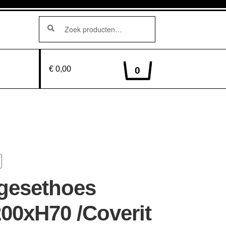
Zoeken
Zoeken
naar:
€ 0,00
0
gesethoes
00xH70 /Coverit