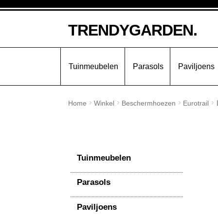
Ga
Ga
TRENDYGARDEN.
door
naar
naar
de
navigatie
inhoud
Tuinmeubelen
Parasols
Paviljoens
Home
Winkel
Beschermhoezen
Eurotrail
Tuinmeubelen
Parasols
Paviljoens