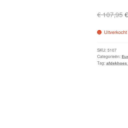
O
€
107,95
p
Uitverkocht
w
€
SKU:
5107
Categorieën:
Eur
Tag:
afdekhoes 