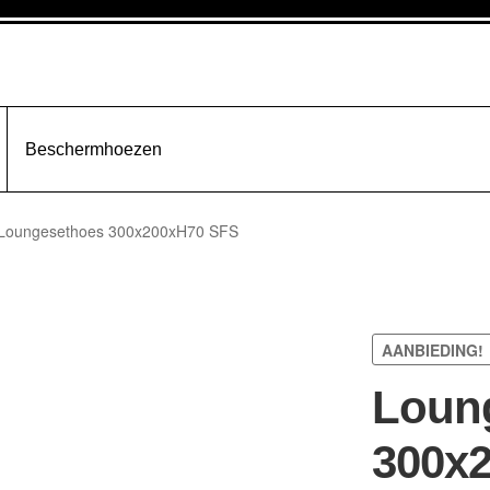
Beschermhoezen
Loungesethoes 300x200xH70 SFS
AANBIEDING!
Loun
300x