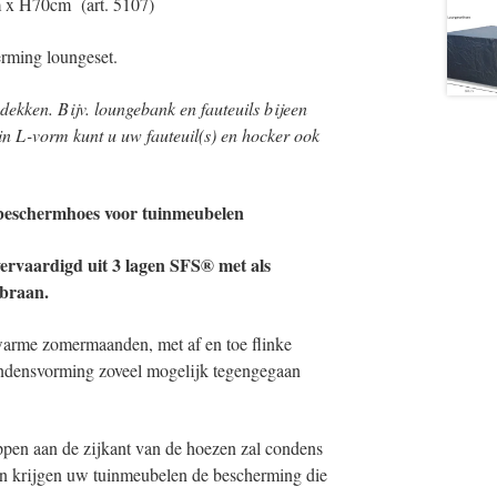
x H70cm (art. 5107)
rming loungeset.
dekken. Bijv. loungebank en fauteuils bijeen
 in L-vorm kunt u uw fauteuil(s) en hocker ook
beschermhoes voor tuinmeubelen
ervaardigd uit 3 lagen SFS® met als
braan.
 warme zomermaanden, met af en toe flinke
ndensvorming zoveel mogelijk tegengegaan
ppen aan de zijkant van de hoezen zal condens
en krijgen uw tuinmeubelen de bescherming die