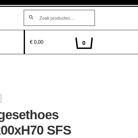
Zoeken
Zoeken
naar:
€ 0,00
0
gesethoes
200xH70 SFS