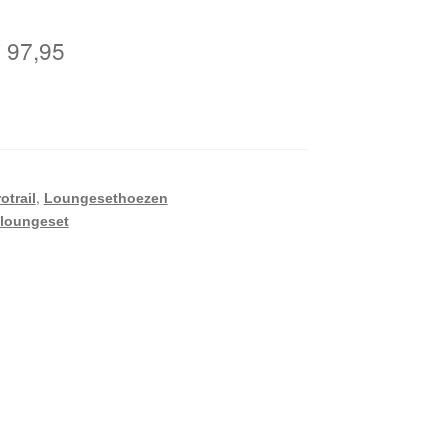
orspronkelijke
Huidige
€
97,95
rijs
prijs
as:
is:
 107,95.
€ 97,95.
,
otrail
Loungesethoezen
loungeset