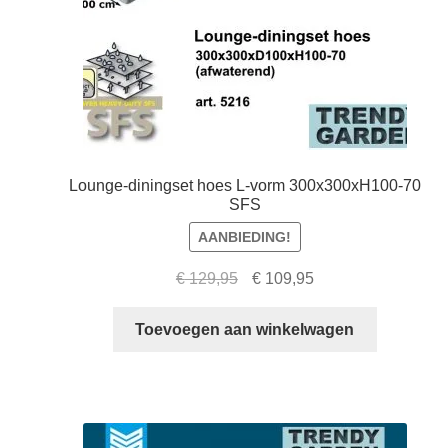
Lounge-diningset hoes L-vorm 300x300xH100-70
SFS
AANBIEDING!
Oorspronkelijke
Huidige
€
129,95
€
109,95
prijs
prijs
was:
is:
Toevoegen aan winkelwagen
€ 129,95.
€ 109,95.