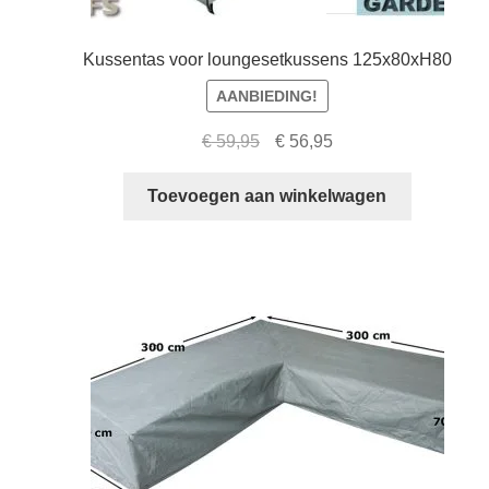
Kussentas voor loungesetkussens 125x80xH80
AANBIEDING!
Oorspronkelijke
Huidige
€
59,95
€
56,95
prijs
prijs
was:
is:
Toevoegen aan winkelwagen
€ 59,95.
€ 56,95.