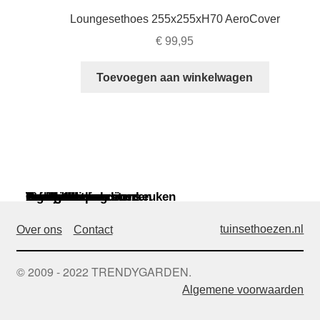
Loungesethoes 255x255xH70 AeroCover
€
99,95
Toevoegen aan winkelwagen
Tuinmeubelen
Parasols
Paviljoens
Loungesethoezen
Lounge dining hoezen
Tuinsethoezen
Parasolhoezen
Bankhoezen
Stoelhoezen
Kussentassen
Tafelhoezen
Barbecue en buitenkeuken
Ligbedhoezen
Aerocover
Garden Impressions
Coverit
Eurotrail
tuinsethoezen.nl
Over ons
Contact
© 2009 - 2022 TRENDYGARDEN.
Algemene voorwaarden