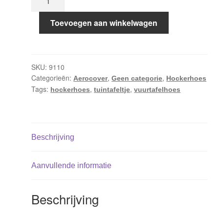
84x64xH45
AeroCover
Toevoegen aan winkelwagen
aantal
SKU:
9110
Categorieën:
,
,
Aerocover
Geen categorie
Hockerhoes
Tags:
,
,
hockerhoes
tuintafeltje
vuurtafelhoes
Beschrijving
Aanvullende informatie
Beschrijving