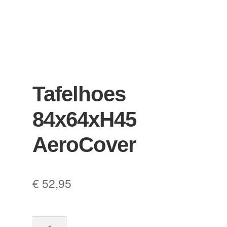
Tafelhoes
84x64xH45
AeroCover
€
52,95
Tafelhoes