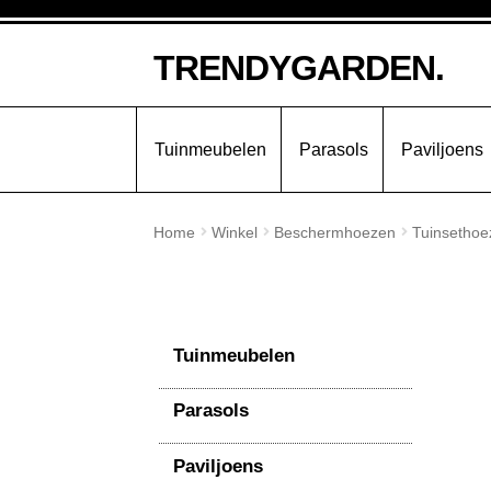
Ga
Ga
TRENDYGARDEN.
door
naar
naar
de
navigatie
inhoud
Tuinmeubelen
Parasols
Paviljoens
Home
Winkel
Beschermhoezen
Tuinsethoe
Tuinmeubelen
Parasols
Paviljoens