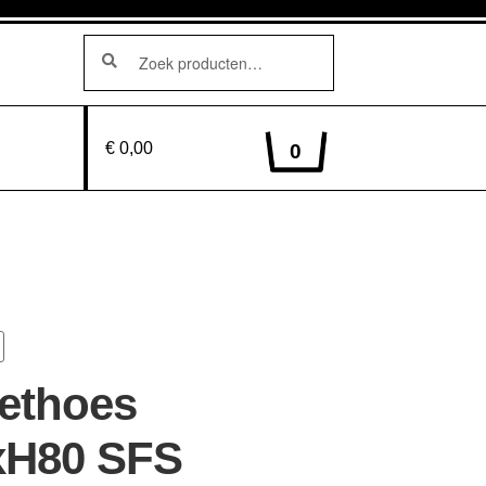
Zoeken
Zoeken
naar:
€ 0,00
0
ethoes
xH80 SFS