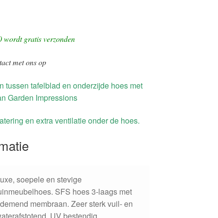
0 wordt gratis verzonden
tact met ons op
n tussen tafelblad en onderzijde hoes met
 van Garden Impressions
atering en extra ventilatie onder de hoes.
rmatie
uxe, soepele en stevige
uinmeubelhoes. SFS hoes 3-laags met
demend membraan. Zeer sterk vuil- en
aterafstotend, UV bestendig