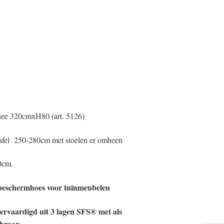
nee 320cmxH80 (art. 5126)
tafel 250-280cm met stoelen er omheen
00cm.
beschermhoes voor tuinmeubelen
ervaardigd uit 3 lagen SFS® met als
braan.