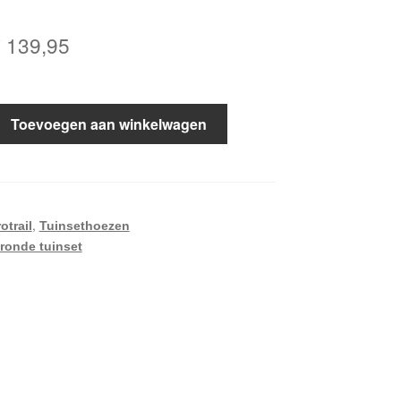
orspronkelijke
Huidige
€
139,95
rijs
prijs
as:
is:
Toevoegen aan winkelwagen
 157,95.
€ 139,95.
,
otrail
Tuinsethoezen
ronde tuinset