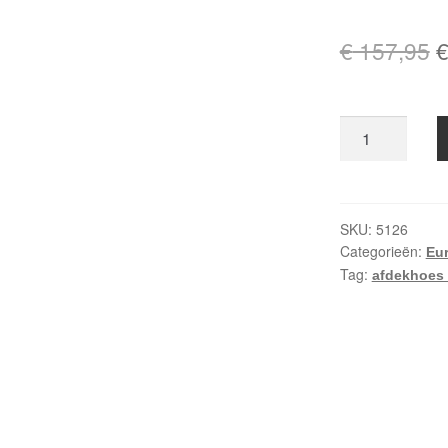
O
€
157,95
p
w
Tuinsethoes
€
ø320xH80
SFS
aantal
SKU:
5126
Categorieën:
Eur
Tag:
afdekhoes 