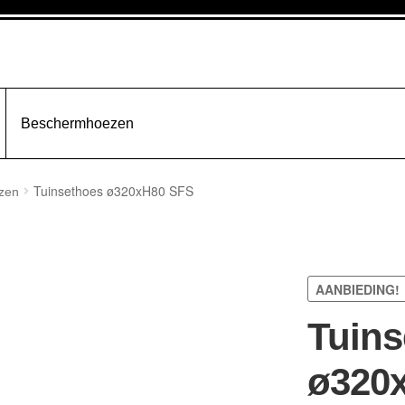
Beschermhoezen
Tuinsethoes ø320xH80 SFS
zen
AANBIEDING!
Tuins
ø320