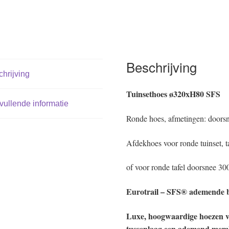
Beschrijving
hrijving
Tuinsethoes ø320xH80 SFS
ullende informatie
Ronde hoes, afmetingen: doors
Afdekhoes voor ronde tuinset, 
of voor ronde tafel doorsnee 3
Eurotrail – SFS® ademende 
Luxe, hoogwaardige hoezen v
tussenlaag een ademend mem