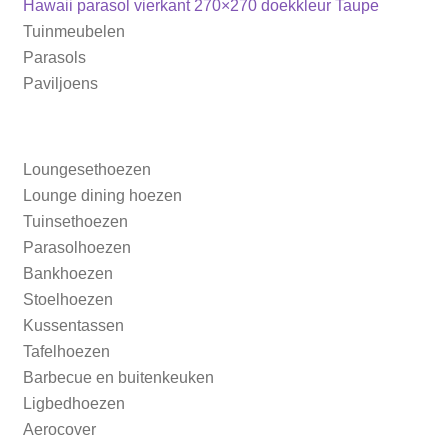
Bericht
Vorig
Hawaii parasol vierkant 270×270 doekkleur Taupe
bericht:
Tuinmeubelen
navigatie
Parasolhoezen
Parasols
Paviljoens
Bankhoezen
Stoelhoezen
Loungesethoezen
Lounge dining hoezen
Tafelhoezen
Tuinsethoezen
Parasolhoezen
Barbecue en buitenkeuken
Bankhoezen
Stoelhoezen
Ligbedhoezen
Kussentassen
Tafelhoezen
Barbecue en buitenkeuken
Ligbedhoezen
Aerocover