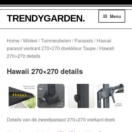
Ga
Ga
TRENDYGARDEN.
Menu
door
naar
naar
de
navigatie
inhoud
Winkelmand
/
/
/
/
Home
Winkel
Tuinmeubelen
Parasols
Hawaii
/
Hawaii
parasol vierkant 270×270 doekkleur Taupe
Tuinmeubelen
270×270 details
Parasols
Hawaii 270×270 details
Loungesethoezen
Lounge dining hoezen
Tuinsethoezen
Details van de zweefparasol 270×270 vierkant doek
Kussentassen