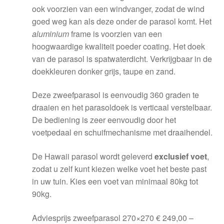
ook voorzien van een windvanger, zodat de wind
goed weg kan als deze onder de parasol komt. Het
aluminium
frame is voorzien van een
hoogwaardige kwaliteit poeder coating. Het doek
van de parasol is spatwaterdicht. Verkrijgbaar in de
doekkleuren donker grijs, taupe en zand.
Deze zweefparasol is eenvoudig 360 graden te
draaien en het parasoldoek is verticaal verstelbaar.
De bediening is zeer eenvoudig door het
voetpedaal en schuifmechanisme met draaihendel.
De Hawaii parasol wordt geleverd
exclusief voet
,
zodat u zelf kunt kiezen welke voet het beste past
in uw tuin. Kies een voet van minimaal 80kg tot
90kg.
Adviesprijs zweefparasol 270×270 € 249,00 –