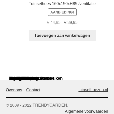
Tuinsethoes 160x150xH85 /ventilatie
AANBIEDING!
Oorspronkelijke
Huidige
€
44,95
€
39,95
prijs
prijs
was:
is:
Toevoegen aan winkelwagen
€ 44,95.
€ 39,95.
Tuinmeubelen
Parasols
Paviljoens
Loungesethoezen
Lounge dining hoezen
Tuinsethoezen
Parasolhoezen
Bankhoezen
Stoelhoezen
Kussentassen
Tafelhoezen
Barbecue en buitenkeuken
Ligbedhoezen
Aerocover
Garden Impressions
Coverit
Eurotrail
tuinsethoezen.nl
Over ons
Contact
© 2009 - 2022 TRENDYGARDEN.
Algemene voorwaarden