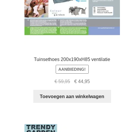
Tuinsethoes 200x190xH85 ventilatie
AANBIEDING!
Oorspronkelijke
Huidige
€
59,95
€
44,95
prijs
prijs
was:
is:
Toevoegen aan winkelwagen
€ 59,95.
€ 44,95.