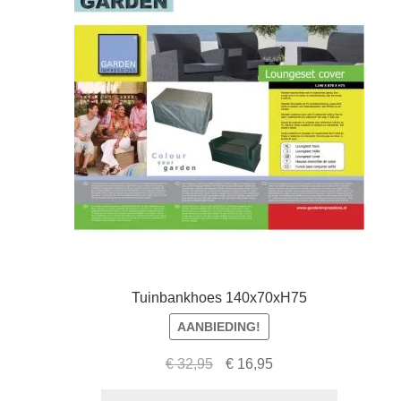
Tuinbankhoes 140x70xH75
AANBIEDING!
Oorspronkelijke
Huidige
€
32,95
€
16,95
prijs
prijs