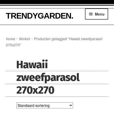
Ga
Ga
TRENDYGARDEN.
Menu
door
naar
naar
de
navigatie
inhoud
Winkelmand
Producten getagged “Hawaii zweefparasol
Home
Winkel
270x270”
Tuinmeubelen
Parasols
Hawaii
Loungesethoezen
zweefparasol
Lounge dining hoezen
270x270
Tuinsethoezen
Kussentassen