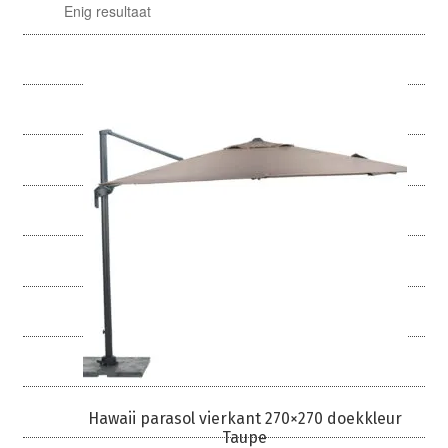
Enig resultaat
Parasolhoezen
Bankhoezen
Stoelhoezen
Tafelhoezen
Barbecue en buitenkeuken
Ligbedhoezen
Hawaii parasol vierkant 270×270 doekkleur
Taupe