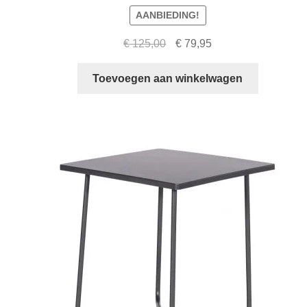
AANBIEDING!
Oorspronkelijke
Huidige
€
125,00
€
79,95
prijs
prijs
was:
is:
Toevoegen aan winkelwagen
€ 125,00.
€ 79,95.