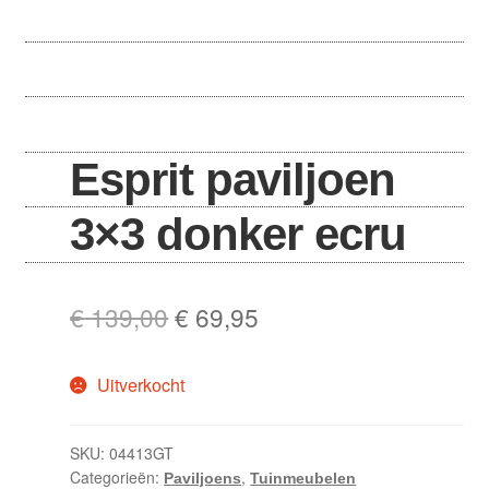
Esprit paviljoen
3×3 donker ecru
Oorspronkelijke
Huidige
€
139,00
€
69,95
prijs
prijs
Uitverkocht
was:
is:
€ 139,00.
€ 69,95.
SKU:
04413GT
Categorieën:
,
Paviljoens
Tuinmeubelen