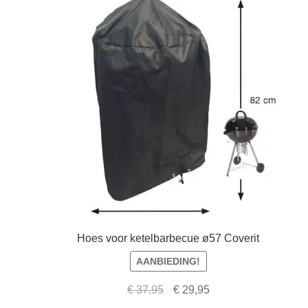
Hoes voor ketelbarbecue ø57 Coverit
AANBIEDING!
Oorspronkelijke
Huidige
€
37,95
€
29,95
prijs
prijs