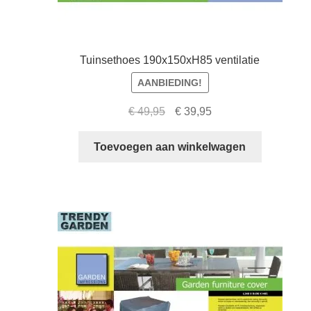
Tuinsethoes 190x150xH85 ventilatie
AANBIEDING!
Oorspronkelijke
Huidige
€
49,95
€
39,95
prijs
prijs
was:
is:
Toevoegen aan winkelwagen
€ 49,95.
€ 39,95.