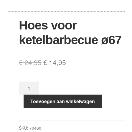
Hoes voor
ketelbarbecue ø67
Oorspronkelijke
Huidige
€
24,95
€
14,95
prijs
prijs
was:
is:
Hoes
€ 24,95.
€ 14,95.
voor
ketelbarbecue
Toevoegen aan winkelwagen
ø67
aantal
SKU:
70460