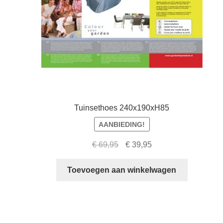
Tuinsethoes 240x190xH85
AANBIEDING!
Oorspronkelijke
Huidige
€
69,95
€
39,95
prijs
prijs
was:
is:
Toevoegen aan winkelwagen
€ 69,95.
€ 39,95.